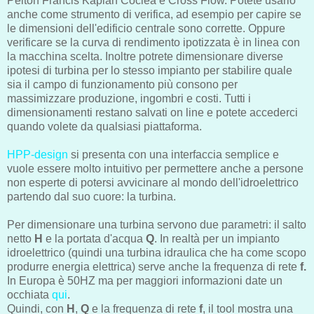
Pelton Francis Kaplan Coclea e Cross Flow. Potete usarlo
anche come strumento di verifica, ad esempio per capire se
le dimensioni dell'edificio centrale sono corrette. Oppure
verificare se la curva di rendimento ipotizzata è in linea con
la macchina scelta. Inoltre potrete dimensionare diverse
ipotesi di turbina per lo stesso impianto per stabilire quale
sia il campo di funzionamento più consono per
massimizzare produzione, ingombri e costi. Tutti i
dimensionamenti restano salvati on line e potete accederci
quando volete da qualsiasi piattaforma.
HPP-design
si presenta con una interfaccia semplice e
vuole essere molto intuitivo per permettere anche a persone
non esperte di potersi avvicinare al mondo dell'idroelettrico
partendo dal suo cuore: la turbina.
Per dimensionare una turbina servono due parametri: il salto
netto
H
e la portata d'acqua
Q
. In realtà per un impianto
idroelettrico (quindi una turbina idraulica che ha come scopo
produrre energia elettrica) serve anche la frequenza di rete
f.
In Europa è 50HZ ma per maggiori informazioni date un
occhiata
qui
.
Quindi, con
H
,
Q
e la frequenza di rete
f
, il tool mostra una